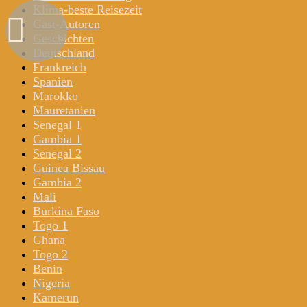
Klima-beste Reisezeit
Gast-Autoren
Geschichten
Deutschland
Frankreich
Spanien
Marokko
Mauretanien
Senegal 1
Gambia 1
Senegal 2
Guinea Bissau
Gambia 2
Mali
Burkina Faso
Togo 1
Ghana
Togo 2
Benin
Nigeria
Kamerun