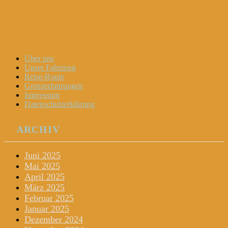
Dani und Didi unterwegs
Menu
Widgets
Search
Skip
Über uns
to
Unser Fahrzeug
content
Reise-Route
Grenzerfahrungen
Impressum
Datenschutzerklärung
ARCHIV
Juni 2025
Mai 2025
April 2025
März 2025
Februar 2025
Januar 2025
Dezember 2024