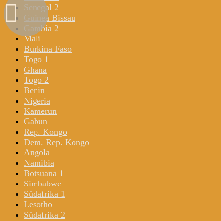
Senegal 2
Guinea Bissau
Gambia 2
Mali
Burkina Faso
Togo 1
Ghana
Togo 2
Benin
Nigeria
Kamerun
Gabun
Rep. Kongo
Dem. Rep. Kongo
Angola
Namibia
Botsuana 1
Simbabwe
Südafrika 1
Lesotho
Südafrika 2