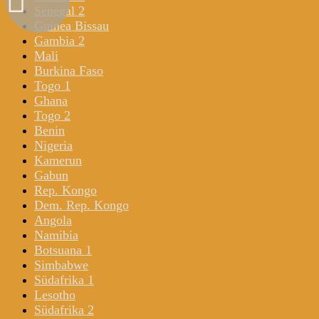
Senegal 2
Guinea Bissau
Gambia 2
Mali
Burkina Faso
Togo 1
Ghana
Togo 2
Benin
Nigeria
Kamerun
Gabun
Rep. Kongo
Dem. Rep. Kongo
Angola
Namibia
Botsuana 1
Simbabwe
Südafrika 1
Lesotho
Südafrika 2