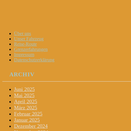
Dani und Didi unterwegs
Menu
Widgets
Search
Skip
Über uns
to
Unser Fahrzeug
content
Reise-Route
Grenzerfahrungen
Impressum
Datenschutzerklärung
ARCHIV
Juni 2025
Mai 2025
April 2025
März 2025
Februar 2025
Januar 2025
Dezember 2024