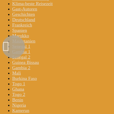
Klima-beste Reisezeit
Gast-Autoren
Geschichten
Deutschland
Frankreich
Spanien
Marokko
Mauretanien
Senegal 1
Gambia 1
Senegal 2
Guinea Bissau
Gambia 2
Mali
Burkina Faso
Togo 1
Ghana
Togo 2
Benin
Nigeria
Kamerun