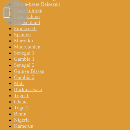
Klima-beste Reisezeit
Gast-Autoren
Geschichten
Deutschland
Frankreich
Spanien
Marokko
Mauretanien
Senegal 1
Gambia 1
Senegal 2
Guinea Bissau
Gambia 2
Mali
Burkina Faso
Togo 1
Ghana
Togo 2
Benin
Nigeria
Kamerun