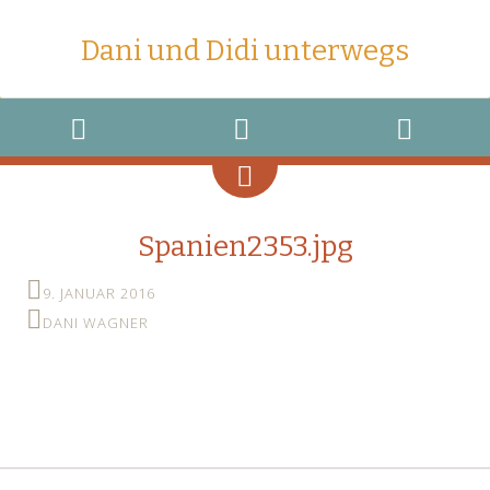
Dani und Didi unterwegs
MENU
WIDGETS
SEARCH
Spanien2353.jpg
9. JANUAR 2016
DANI WAGNER
←