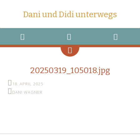
Dani und Didi unterwegs
MENU
WIDGETS
SEARCH
20250319_105018.jpg
18. APRIL 2025
DANI WAGNER
←