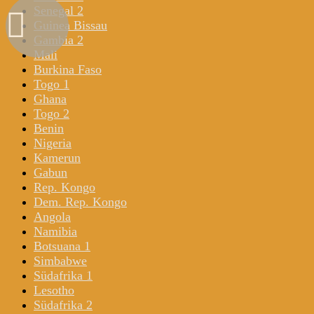
Senegal 2
Guinea Bissau
Gambia 2
Mali
Burkina Faso
Togo 1
Ghana
Togo 2
Benin
Nigeria
Kamerun
Gabun
Rep. Kongo
Dem. Rep. Kongo
Angola
Namibia
Botsuana 1
Simbabwe
Südafrika 1
Lesotho
Südafrika 2