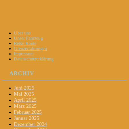
Dani und Didi unterwegs
Menu
Widgets
Search
Skip
Über uns
to
Unser Fahrzeug
content
Reise-Route
Grenzerfahrungen
Impressum
Datenschutzerklärung
ARCHIV
Juni 2025
Mai 2025
April 2025
März 2025
Februar 2025
Januar 2025
Dezember 2024