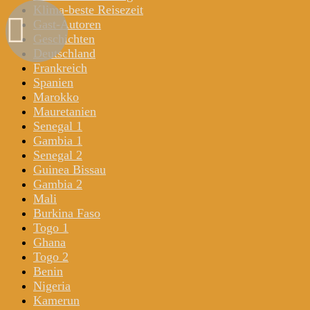
Klima-beste Reisezeit
Gast-Autoren
Geschichten
Deutschland
Frankreich
Spanien
Marokko
Mauretanien
Senegal 1
Gambia 1
Senegal 2
Guinea Bissau
Gambia 2
Mali
Burkina Faso
Togo 1
Ghana
Togo 2
Benin
Nigeria
Kamerun