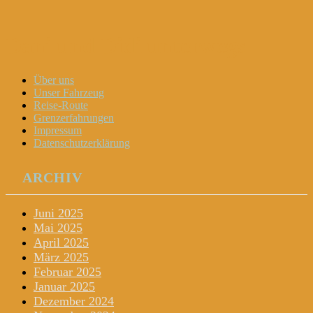
Dani und Didi unterwegs
Menu
Widgets
Search
Skip
Über uns
to
Unser Fahrzeug
content
Reise-Route
Grenzerfahrungen
Impressum
Datenschutzerklärung
ARCHIV
Juni 2025
Mai 2025
April 2025
März 2025
Februar 2025
Januar 2025
Dezember 2024