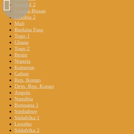
Senegal 2
Guinea Bissau
Gambia 2
Mali
Burkina Faso
Togo 1
Ghana
Togo 2
Benin
Nigeria
Kamerun
Gabun
Rep. Kongo
Dem. Rep. Kongo
Angola
Namibia
Botsuana 1
Simbabwe
Südafrika 1
Lesotho
Südafrika 2