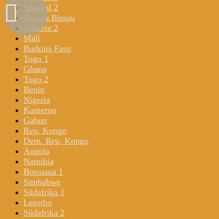
Senegal 2
Guinea Bissau
Gambia 2
Mali
Burkina Faso
Togo 1
Ghana
Togo 2
Benin
Nigeria
Kamerun
Gabun
Rep. Kongo
Dem. Rep. Kongo
Angola
Namibia
Botsuana 1
Simbabwe
Südafrika 1
Lesotho
Südafrika 2