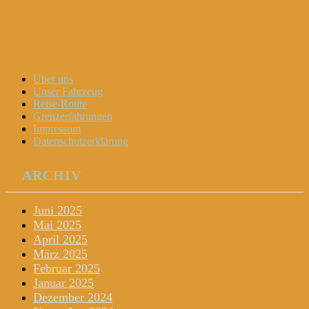
Dani und Didi unterwegs
Menu
Widgets
Search
Skip
Über uns
to
Unser Fahrzeug
content
Reise-Route
Grenzerfahrungen
Impressum
Datenschutzerklärung
ARCHIV
Juni 2025
Mai 2025
April 2025
März 2025
Februar 2025
Januar 2025
Dezember 2024