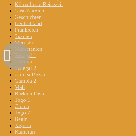
Klima-beste Reisezeit
Gast-Autoren
Geschichten
Deutschland
Frankreich
Spanien
Marokko
Mauretanien
Senegal 1
Gambia 1
Senegal 2
Guinea Bissau
Gambia 2
Mali
Burkina Faso
Togo 1
Ghana
Togo 2
Benin
Nigeria
Kamerun