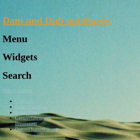
Dani und Didi unterwegs
Menu
Widgets
Search
Skip to content
Über uns
Unser Fahrzeug
Reise-Route
Grenzerfahrungen
Impressum
Datenschutzerklärung