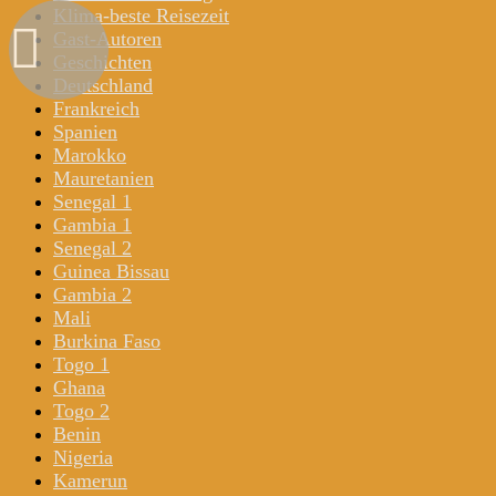
Klima-beste Reisezeit
Gast-Autoren
Geschichten
Deutschland
Frankreich
Spanien
Marokko
Mauretanien
Senegal 1
Gambia 1
Senegal 2
Guinea Bissau
Gambia 2
Mali
Burkina Faso
Togo 1
Ghana
Togo 2
Benin
Nigeria
Kamerun