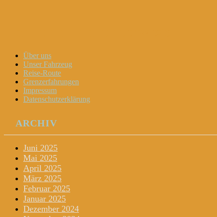
Dani und Didi unterwegs
Menu
Widgets
Search
Skip
Über uns
to
Unser Fahrzeug
content
Reise-Route
Grenzerfahrungen
Impressum
Datenschutzerklärung
ARCHIV
Juni 2025
Mai 2025
April 2025
März 2025
Februar 2025
Januar 2025
Dezember 2024