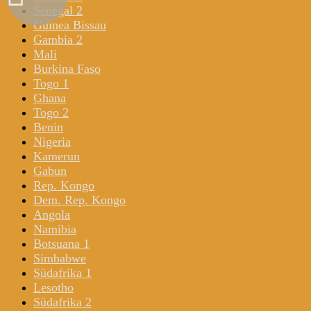
Senegal 2
Guinea Bissau
Gambia 2
Mali
Burkina Faso
Togo 1
Ghana
Togo 2
Benin
Nigeria
Kamerun
Gabun
Rep. Kongo
Dem. Rep. Kongo
Angola
Namibia
Botsuana 1
Simbabwe
Südafrika 1
Lesotho
Südafrika 2