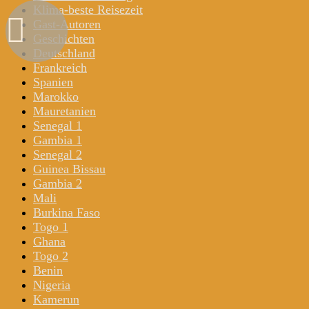
Klima-beste Reisezeit
Gast-Autoren
Geschichten
Deutschland
Frankreich
Spanien
Marokko
Mauretanien
Senegal 1
Gambia 1
Senegal 2
Guinea Bissau
Gambia 2
Mali
Burkina Faso
Togo 1
Ghana
Togo 2
Benin
Nigeria
Kamerun