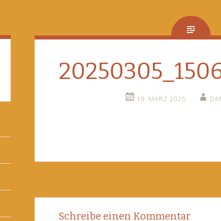
20250305_1506
19. MÄRZ 2025
DA
Post
←
Schreibe einen Kommentar