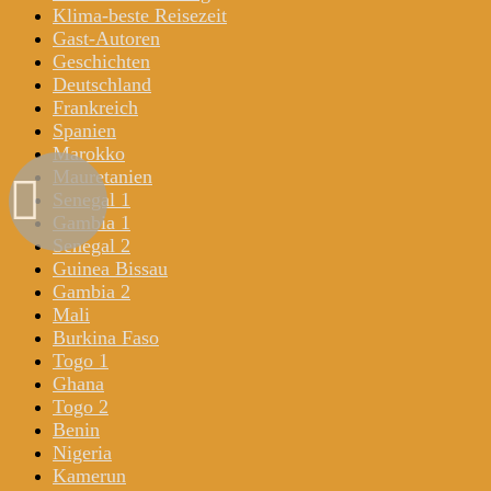
Klima-beste Reisezeit
Gast-Autoren
Geschichten
Deutschland
Frankreich
Spanien
Marokko
Mauretanien
Senegal 1
Gambia 1
Senegal 2
Guinea Bissau
Gambia 2
Mali
Burkina Faso
Togo 1
Ghana
Togo 2
Benin
Nigeria
Kamerun