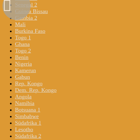
Senegal 2
Guinea Bissau
Gambia 2
Mali
Burkina Faso
Togo 1
Ghana
Togo 2
Benin
Nigeria
Kamerun
Gabun
Rep. Kongo
Dem. Rep. Kongo
Angola
Namibia
Botsuana 1
Simbabwe
Südafrika 1
Lesotho
Südafrika 2