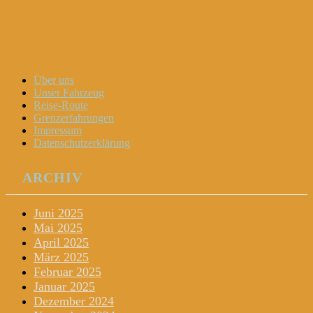
Dani und Didi unterwegs
Menu
Widgets
Search
Skip
Über uns
to
Unser Fahrzeug
content
Reise-Route
Grenzerfahrungen
Impressum
Datenschutzerklärung
ARCHIV
Juni 2025
Mai 2025
April 2025
März 2025
Februar 2025
Januar 2025
Dezember 2024