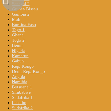
Senegal 2
Guinea Bissau
Gambia 2
Mali
Burkina Faso
Togo 1
Ghana
Togo 2
Benin
Nigeria
Kamerun
Gabun
Rep. Kongo
Dem. Rep. Kongo
Angola
Namibia
Botsuana 1
Simbabwe
Südafrika 1
Lesotho
Südafrika 2