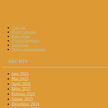
Dani und Didi unterwegs
Menu
Widgets
Search
Skip
Über uns
to
Unser Fahrzeug
content
Reise-Route
Grenzerfahrungen
Impressum
Datenschutzerklärung
ARCHIV
Juni 2025
Mai 2025
April 2025
März 2025
Februar 2025
Januar 2025
Dezember 2024