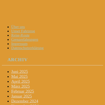
Dani und Didi unterwegs
Menu
Widgets
Search
Skip
Über uns
to
Unser Fahrzeug
content
Reise-Route
Grenzerfahrungen
Impressum
Datenschutzerklärung
ARCHIV
Juni 2025
Mai 2025
April 2025
März 2025
Februar 2025
Januar 2025
Dezember 2024