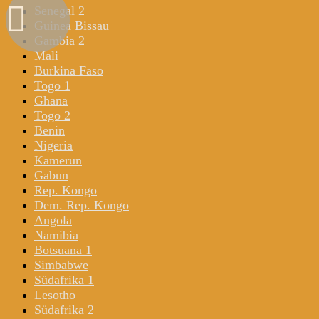
Senegal 2
Guinea Bissau
Gambia 2
Mali
Burkina Faso
Togo 1
Ghana
Togo 2
Benin
Nigeria
Kamerun
Gabun
Rep. Kongo
Dem. Rep. Kongo
Angola
Namibia
Botsuana 1
Simbabwe
Südafrika 1
Lesotho
Südafrika 2