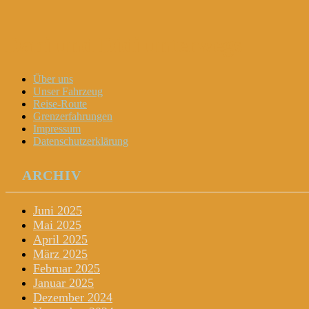
Dani und Didi unterwegs
Menu
Widgets
Search
Skip
Über uns
to
Unser Fahrzeug
content
Reise-Route
Grenzerfahrungen
Impressum
Datenschutzerklärung
ARCHIV
Juni 2025
Mai 2025
April 2025
März 2025
Februar 2025
Januar 2025
Dezember 2024