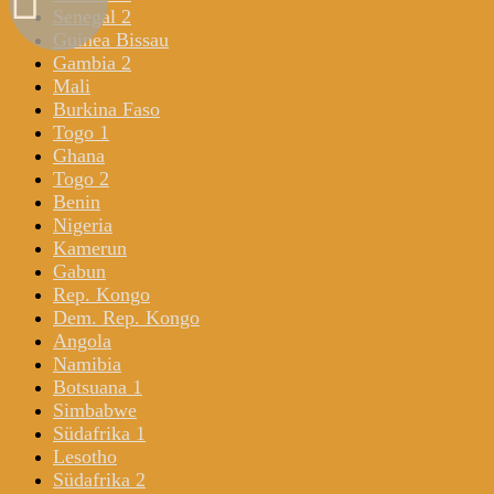
Senegal 2
Guinea Bissau
Gambia 2
Mali
Burkina Faso
Togo 1
Ghana
Togo 2
Benin
Nigeria
Kamerun
Gabun
Rep. Kongo
Dem. Rep. Kongo
Angola
Namibia
Botsuana 1
Simbabwe
Südafrika 1
Lesotho
Südafrika 2