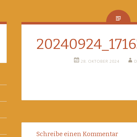
20240924_1716
28. OKTOBER 2024
D
Post
←
Schreibe einen Kommentar