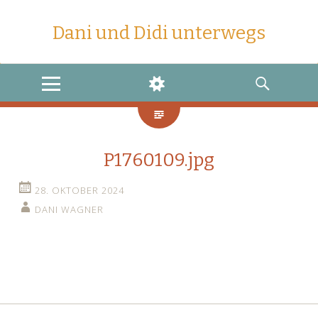
Dani und Didi unterwegs
MENU
WIDGETS
SEARCH
P1760109.jpg
28. OKTOBER 2024
DANI WAGNER
←