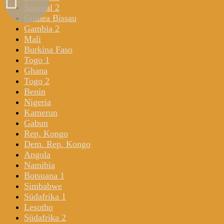
Senegal 2
Guinea Bissau
Gambia 2
Mali
Burkina Faso
Togo 1
Ghana
Togo 2
Benin
Nigeria
Kamerun
Gabun
Rep. Kongo
Dem. Rep. Kongo
Angola
Namibia
Botsuana 1
Simbabwe
Südafrika 1
Lesotho
Südafrika 2