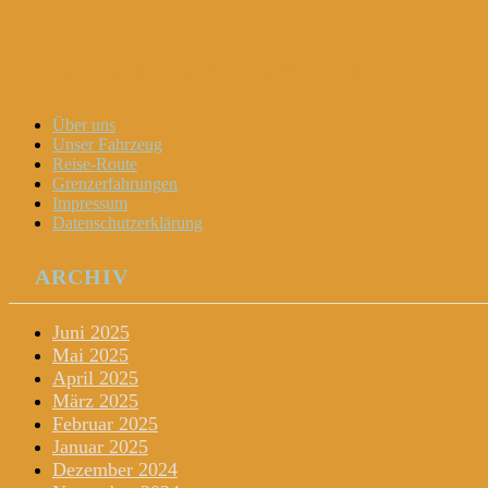
Dani und Didi unterwegs
Menu
Widgets
Search
Skip
Über uns
to
Unser Fahrzeug
content
Reise-Route
Grenzerfahrungen
Impressum
Datenschutzerklärung
ARCHIV
Juni 2025
Mai 2025
April 2025
März 2025
Februar 2025
Januar 2025
Dezember 2024