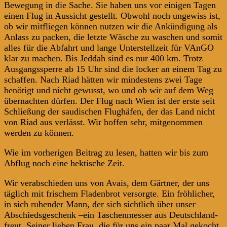
Bewegung in die Sache. Sie haben uns vor einigen Tagen
einen Flug in Aussicht gestellt. Obwohl noch ungewiss ist,
ob wir mitfliegen können nutzen wir die Ankündigung als
Anlass zu packen, die letzte Wäsche zu waschen und somit
alles für die Abfahrt und lange Unterstellzeit für VAnGO
klar zu machen. Bis Jeddah sind es nur 400 km. Trotz
Ausgangssperre ab 15 Uhr sind die locker an einem Tag zu
schaffen. Nach Riad hätten wir mindestens zwei Tage
benötigt und nicht gewusst, wo und ob wir auf dem Weg
übernachten dürfen. Der Flug nach Wien ist der erste seit
Schließung der saudischen Flughäfen, der das Land nicht
von Riad aus verlässt. Wir hoffen sehr, mitgenommen
werden zu können.
Wie im vorherigen Beitrag zu lesen, hatten wir bis zum
Abflug noch eine hektische Zeit.
Wir verabschieden uns von Avais, dem Gärtner, der uns
täglich mit frischem Fladenbrot versorgte. Ein fröhlicher,
in sich ruhender Mann, der sich sichtlich über unser
Abschiedsgeschenk –ein Taschenmesser aus Deutschland-
freut. Seiner lieben Frau, die für uns ein paar Mal gekocht