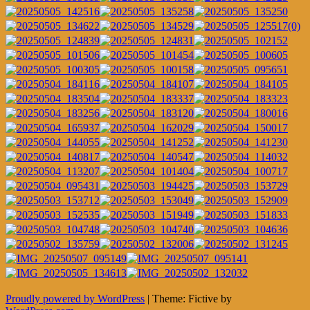
Posts
←
Proudly powered by WordPress
|
Theme: Fictive by