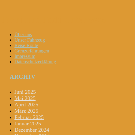
Dani und Didi unterwegs
Menu
Widgets
Search
Skip
Über uns
to
Unser Fahrzeug
content
Reise-Route
Grenzerfahrungen
Impressum
Datenschutzerklärung
ARCHIV
Juni 2025
Mai 2025
April 2025
März 2025
Februar 2025
Januar 2025
Dezember 2024