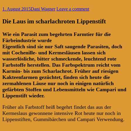
1. August 2015
Dani Wagner
Leave a comment
Die Laus im scharlachroten Lippenstift
Wie ein Parasit zum begehrten Farmtier für die
Färbeindustrie wurde
Eigentlich sind sie nur Saft saugende Parasiten, doch
mit Cochenille- und Kermesläusen lassen sich
wasserlösliche, bitter schmeckende, leuchtend rote
Farbstoffe herstellen. Das Farbspektrum reicht vom
Karmin- bis zum Scharlachrot. Früher auf riesigen
Kakteenfarmen gezüchtet, finden sich heute die
zermahlenen Läuse nur noch in einigen natürlich
gefärbten Stoffen und Lebensmitteln wie Campari und
Lippenstift wieder.
Früher als Farbstoff heiß begehrt findet das aus der
Kermeslaus gewonnene intensive Rot heute nur noch in
Lippenstiften, Gummibärchen und Campari Verwendung.