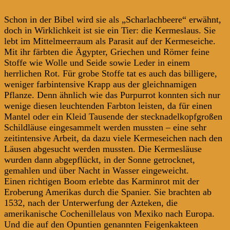
Schon in der Bibel wird sie als „Scharlachbeere“ erwähnt,
doch in Wirklichkeit ist sie ein Tier: die Kermeslaus. Sie
lebt im Mittelmeerraum als Parasit auf der Kermeseiche.
Mit ihr färbten die Ägypter, Griechen und Römer feine
Stoffe wie Wolle und Seide sowie Leder in einem
herrlichen Rot. Für grobe Stoffe tat es auch das billigere,
weniger farbintensive Krapp aus der gleichnamigen
Pflanze. Denn ähnlich wie das Purpurrot konnten sich nur
wenige diesen leuchtenden Farbton leisten, da für einen
Mantel oder ein Kleid Tausende der stecknadelkopfgroßen
Schildläuse eingesammelt werden mussten – eine sehr
zeitintensive Arbeit, da dazu viele Kermeseichen nach den
Läusen abgesucht werden mussten. Die Kermesläuse
wurden dann abgepflückt, in der Sonne getrocknet,
gemahlen und über Nacht in Wasser eingeweicht.
Einen richtigen Boom erlebte das Karminrot mit der
Eroberung Amerikas durch die Spanier. Sie brachten ab
1532, nach der Unterwerfung der Azteken, die
amerikanische Cochenillelaus von Mexiko nach Europa.
Und die auf den Opuntien genannten Feigenkakteen