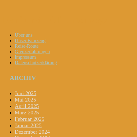
Dani und Didi unterwegs
Menu
Widgets
Search
Skip
Über uns
to
Unser Fahrzeug
content
Reise-Route
Grenzerfahrungen
Impressum
Datenschutzerklärung
ARCHIV
Juni 2025
Mai 2025
April 2025
März 2025
Februar 2025
Januar 2025
Dezember 2024