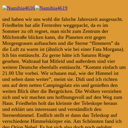
und haben wir uns wohl die falsche Jahreszeit ausgesucht.
Friedhelm hat alle Fernrohre weggepackt, da es im
Sommer zu oft regnet, man nicht zum Zentrum der
Milchstraße blicken kann, die Planeten erst gegen
Morgengrauen auftauchen und die Sterne “flimmern” da
die Luft zu warm ist (ähnlich wie bei einer Fata Morgana).
Ich bin enttäuscht. Zu gerne hätte ich Saturns Ringe
gesehen. Waltraud hat Mitleid und außerdem sind vier
weitere Deutsche ebenfalls enttäuscht. “Kommt einfach um
21.00 Uhr vorbei. Wir schauen mal, wie der Himmel ist
und sehen dann weiter”, meint sie. Didi und ich richten
uns auf dem netten Campingplatz ein und genießen den
weiten Blick über die Bergrücken. Die Wolken verziehen
sich und wir machen uns hoffnungsvoll auf den Weg zum
Haus. Friedhelm holt das kleinste der Teleskope heraus
und erklärt uns interessant und verständlich den
Sternenhimmel. Endlich stellt er dann das Teleskop auf
verschiedene Himmelskörper ein. Am Schönsten fand ich
den Orion Nebel. Es hat sich also doch noch gelohnt.