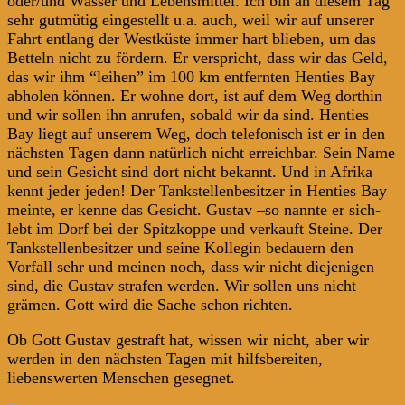
oder/und Wasser und Lebensmittel. Ich bin an diesem Tag
sehr gutmütig eingestellt u.a. auch, weil wir auf unserer
Fahrt entlang der Westküste immer hart blieben, um das
Betteln nicht zu fördern. Er verspricht, dass wir das Geld,
das wir ihm “leihen” im 100 km entfernten Henties Bay
abholen können. Er wohne dort, ist auf dem Weg dorthin
und wir sollen ihn anrufen, sobald wir da sind. Henties
Bay liegt auf unserem Weg, doch telefonisch ist er in den
nächsten Tagen dann natürlich nicht erreichbar. Sein Name
und sein Gesicht sind dort nicht bekannt. Und in Afrika
kennt jeder jeden! Der Tankstellenbesitzer in Henties Bay
meinte, er kenne das Gesicht. Gustav –so nannte er sich-
lebt im Dorf bei der Spitzkoppe und verkauft Steine. Der
Tankstellenbesitzer und seine Kollegin bedauern den
Vorfall sehr und meinen noch, dass wir nicht diejenigen
sind, die Gustav strafen werden. Wir sollen uns nicht
grämen. Gott wird die Sache schon richten.
Ob Gott Gustav gestraft hat, wissen wir nicht, aber wir
werden in den nächsten Tagen mit hilfsbereiten,
liebenswerten Menschen gesegnet.