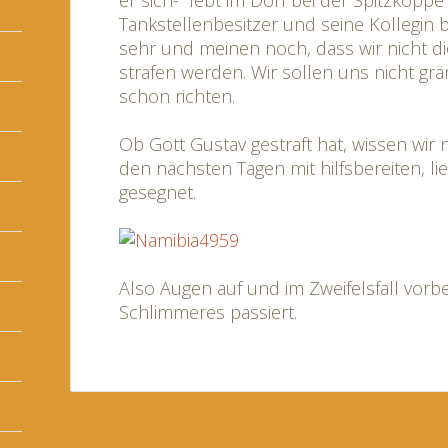
er sich- lebt im Dorf bei der Spitzkoppe
Tankstellenbesitzer und seine Kollegin 
sehr und meinen noch, dass wir nicht di
strafen werden. Wir sollen uns nicht gr
schon richten.
Ob Gott Gustav gestraft hat, wissen wir 
den nächsten Tagen mit hilfsbereiten,
gesegnet.
Also Augen auf und im Zweifelsfall vorbe
Schlimmeres passiert.