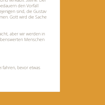
 und verkauft Steine. Der
bedauern den Vorfall
ejenigen sind, die Gustav
ämen. Gott wird die Sache
nicht, aber wir werden in
 liebenswerten Menschen
i fahren, bevor etwas