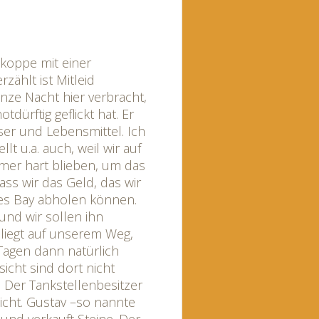
zkoppe mit einer
rzählt ist Mitleid
anze Nacht hier verbracht,
otdürftig geflickt hat. Er
er und Lebensmittel. Ich
lt u.a. auch, weil wir auf
mer hart blieben, um das
dass wir das Geld, das wir
ies Bay abholen können.
und wir sollen ihn
 liegt auf unserem Weg,
 Tagen dann natürlich
icht sind dort nicht
! Der Tankstellenbesitzer
icht. Gustav –so nannte