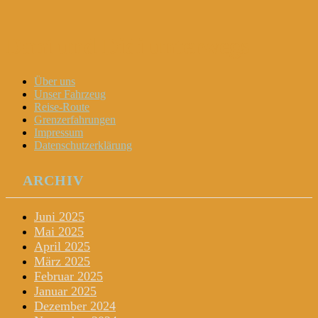
Dani und Didi unterwegs
Menu
Widgets
Search
Skip
Über uns
to
Unser Fahrzeug
content
Reise-Route
Grenzerfahrungen
Impressum
Datenschutzerklärung
ARCHIV
Juni 2025
Mai 2025
April 2025
März 2025
Februar 2025
Januar 2025
Dezember 2024