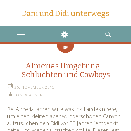
Dani und Didi unterwegs
MENU
WIDGETS
SEARCH
Almerias Umgebung –
Schluchten und Cowboys
26. NOVEMBER 2015
DANI WAGNER
Bei Almeria fahren wir etwas ins Landesinnere,
um einen kleinen aber wunderschönen Canyon
aufzusuchen den Didi vor 30 Jahren “entdeckt”
hatte und wieder aufsuchen wollte. Dieser liegt