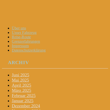
Dani und Didi unterwegs
Menu
Widgets
Search
Skip
Über uns
to
Unser Fahrzeug
content
Reise-Route
Grenzerfahrungen
Impressum
Datenschutzerklärung
ARCHIV
Juni 2025
Mai 2025
April 2025
März 2025
Februar 2025
Januar 2025
Dezember 2024