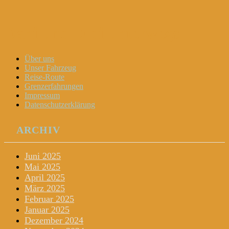
Dani und Didi unterwegs
Menu
Widgets
Search
Skip
Über uns
to
Unser Fahrzeug
content
Reise-Route
Grenzerfahrungen
Impressum
Datenschutzerklärung
ARCHIV
Juni 2025
Mai 2025
April 2025
März 2025
Februar 2025
Januar 2025
Dezember 2024