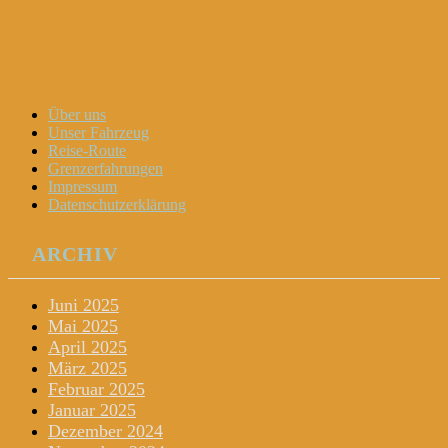
Dani und Didi unterwegs
Menu
Widgets
Search
Skip
Über uns
to
Unser Fahrzeug
content
Reise-Route
Grenzerfahrungen
Impressum
Datenschutzerklärung
ARCHIV
Juni 2025
Mai 2025
April 2025
März 2025
Februar 2025
Januar 2025
Dezember 2024