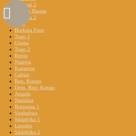
Senegal 2
Guinea Bissau
Gambia 2
Mali
Burkina Faso
Togo 1
Ghana
Togo 2
Benin
Nigeria
Kamerun
Gabun
Rep. Kongo
Dem. Rep. Kongo
Angola
Namibia
Botsuana 1
Simbabwe
Südafrika 1
Lesotho
Südafrika 2