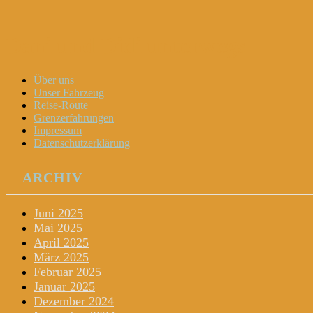
Dani und Didi unterwegs
Menu
Widgets
Search
Skip
Über uns
to
Unser Fahrzeug
content
Reise-Route
Grenzerfahrungen
Impressum
Datenschutzerklärung
ARCHIV
Juni 2025
Mai 2025
April 2025
März 2025
Februar 2025
Januar 2025
Dezember 2024