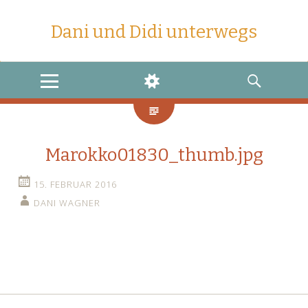
Dani und Didi unterwegs
MENU
WIDGETS
SEARCH
Marokko01830_thumb.jpg
15. FEBRUAR 2016
DANI WAGNER
←