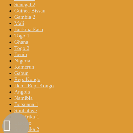
Senegal 2
Guinea Bissau
Gambia 2
Mali
Burkina Faso
Togo 1
Ghana
Togo 2
Benin
Nigeria
Kamerun
Gabun
Rep. Kongo
Dem. Rep. Kongo
Angola
Namibia
Botsuana 1
Simbabwe
Südafrika 1
Lesotho
Südafrika 2