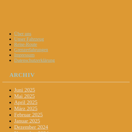
Dani und Didi unterwegs
Menu
Widgets
Search
Skip
Über uns
to
Unser Fahrzeug
content
Reise-Route
Grenzerfahrungen
Impressum
Datenschutzerklärung
ARCHIV
Juni 2025
Mai 2025
April 2025
März 2025
Februar 2025
Januar 2025
Dezember 2024