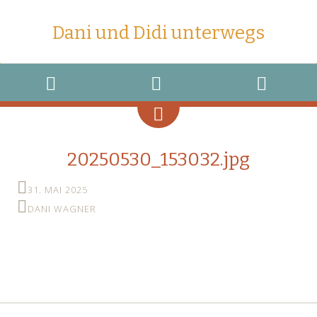
Dani und Didi unterwegs
MENU
WIDGETS
SEARCH
20250530_153032.jpg
31. MAI 2025
DANI WAGNER
←