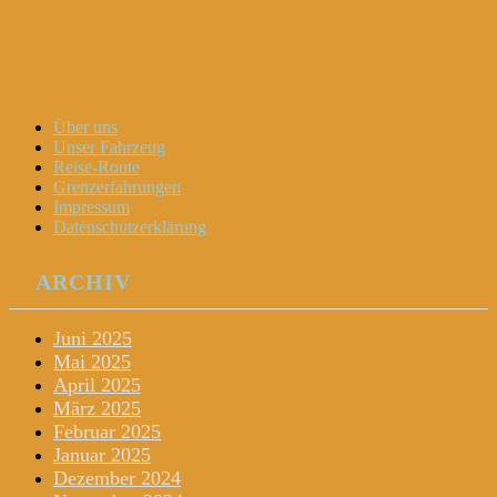
Dani und Didi unterwegs
Menu
Widgets
Search
Skip
Über uns
to
Unser Fahrzeug
content
Reise-Route
Grenzerfahrungen
Impressum
Datenschutzerklärung
ARCHIV
Juni 2025
Mai 2025
April 2025
März 2025
Februar 2025
Januar 2025
Dezember 2024