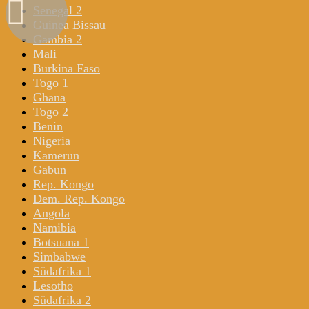
Senegal 2
Guinea Bissau
Gambia 2
Mali
Burkina Faso
Togo 1
Ghana
Togo 2
Benin
Nigeria
Kamerun
Gabun
Rep. Kongo
Dem. Rep. Kongo
Angola
Namibia
Botsuana 1
Simbabwe
Südafrika 1
Lesotho
Südafrika 2