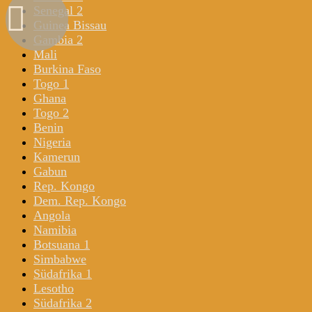
Senegal 2
Guinea Bissau
Gambia 2
Mali
Burkina Faso
Togo 1
Ghana
Togo 2
Benin
Nigeria
Kamerun
Gabun
Rep. Kongo
Dem. Rep. Kongo
Angola
Namibia
Botsuana 1
Simbabwe
Südafrika 1
Lesotho
Südafrika 2