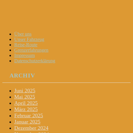
Dani und Didi unterwegs
Menu
Widgets
Search
Skip
Über uns
to
Unser Fahrzeug
content
Reise-Route
Grenzerfahrungen
Impressum
Datenschutzerklärung
ARCHIV
Juni 2025
Mai 2025
April 2025
März 2025
Februar 2025
Januar 2025
Dezember 2024