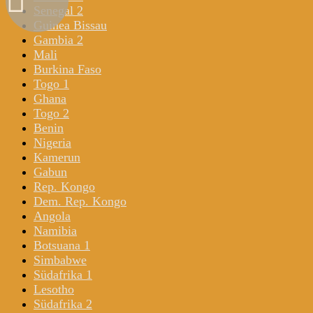
Senegal 2
Guinea Bissau
Gambia 2
Mali
Burkina Faso
Togo 1
Ghana
Togo 2
Benin
Nigeria
Kamerun
Gabun
Rep. Kongo
Dem. Rep. Kongo
Angola
Namibia
Botsuana 1
Simbabwe
Südafrika 1
Lesotho
Südafrika 2