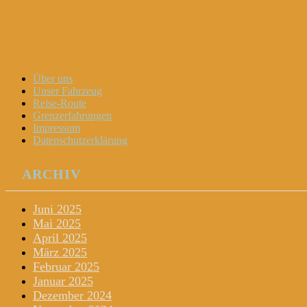
Dani und Didi unterwegs
Menu
Widgets
Search
Skip
Über uns
to
Unser Fahrzeug
content
Reise-Route
Grenzerfahrungen
Impressum
Datenschutzerklärung
ARCHIV
Juni 2025
Mai 2025
April 2025
März 2025
Februar 2025
Januar 2025
Dezember 2024