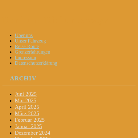
Dani und Didi unterwegs
Menu
Widgets
Search
Skip
Über uns
to
Unser Fahrzeug
content
Reise-Route
Grenzerfahrungen
Impressum
Datenschutzerklärung
ARCHIV
Juni 2025
Mai 2025
April 2025
März 2025
Februar 2025
Januar 2025
Dezember 2024