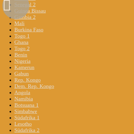
Senegal 2
Guinea Bissau
Gambia 2
Mali
Burkina Faso
Togo 1
Ghana
Togo 2
Benin
Nigeria
Kamerun
Gabun
Rep. Kongo
Dem. Rep. Kongo
Angola
Namibia
Botsuana 1
Simbabwe
Südafrika 1
Lesotho
Südafrika 2