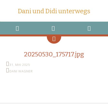
Dani und Didi unterwegs
MENU
WIDGETS
SEARCH
20250530_175717.jpg
31. MAI 2025
DANI WAGNER
←