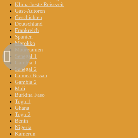
Klima-beste Reisezeit
Gast-Autoren
Geschichten
Deutschland
Frankreich
Spanien
Marokko
Mauretanien
Senegal 1
Gambia 1
Senegal 2
Guinea Bissau
Gambia 2
Mali
Burkina Faso
Togo 1
Ghana
Togo 2
Benin
Nigeria
Kamerun