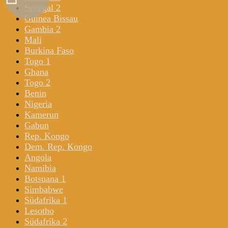
Senegal 2
Guinea Bissau
Gambia 2
Mali
Burkina Faso
Togo 1
Ghana
Togo 2
Benin
Nigeria
Kamerun
Gabun
Rep. Kongo
Dem. Rep. Kongo
Angola
Namibia
Botsuana 1
Simbabwe
Südafrika 1
Lesotho
Südafrika 2