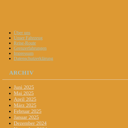
Dani und Didi unterwegs
Menu
Widgets
Search
Skip
Über uns
to
Unser Fahrzeug
content
Reise-Route
Grenzerfahrungen
Impressum
Datenschutzerklärung
ARCHIV
Juni 2025
Mai 2025
April 2025
März 2025
Februar 2025
Januar 2025
Dezember 2024