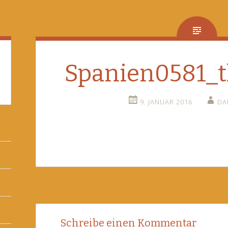
Spanien0581_
9. JANUAR 2016
DA
Post
←
Schreibe einen Kommentar