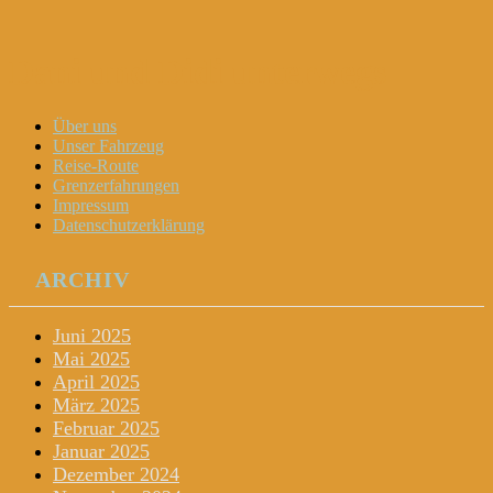
Dani und Didi unterwegs
Menu
Widgets
Search
Skip
Über uns
to
Unser Fahrzeug
content
Reise-Route
Grenzerfahrungen
Impressum
Datenschutzerklärung
ARCHIV
Juni 2025
Mai 2025
April 2025
März 2025
Februar 2025
Januar 2025
Dezember 2024