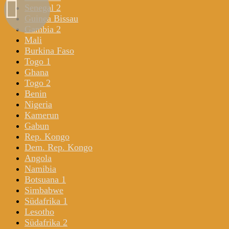
Senegal 2
Guinea Bissau
Gambia 2
Mali
Burkina Faso
Togo 1
Ghana
Togo 2
Benin
Nigeria
Kamerun
Gabun
Rep. Kongo
Dem. Rep. Kongo
Angola
Namibia
Botsuana 1
Simbabwe
Südafrika 1
Lesotho
Südafrika 2