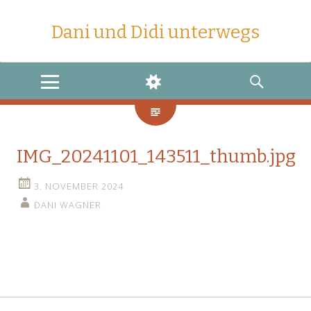
Dani und Didi unterwegs
MENU
WIDGETS
SEARCH
IMG_20241101_143511_thumb.jpg
3. NOVEMBER 2024
DANI WAGNER
←