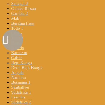
Senegal 2
Guinea Bissau
Gambia 2
Mali
Burkina Faso
Togo 1
Ghana
Togo 2
Benin
Nigeria
Kamerun
Gabun
Rep. Kongo
Dem. Rep. Kongo
Angola
Namibia
Botsuana 1
Simbabwe
Südafrika 1
Lesotho
Südafrika 2