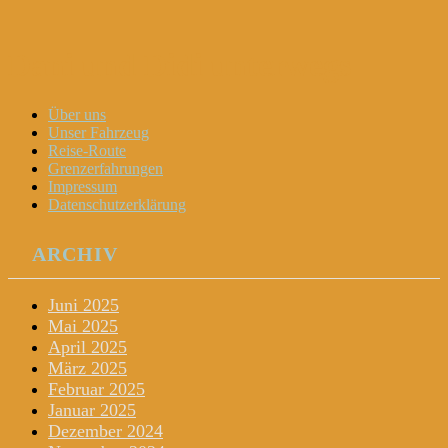
Dani und Didi unterwegs
Menu
Widgets
Search
Skip
Über uns
to
Unser Fahrzeug
content
Reise-Route
Grenzerfahrungen
Impressum
Datenschutzerklärung
ARCHIV
Juni 2025
Mai 2025
April 2025
März 2025
Februar 2025
Januar 2025
Dezember 2024