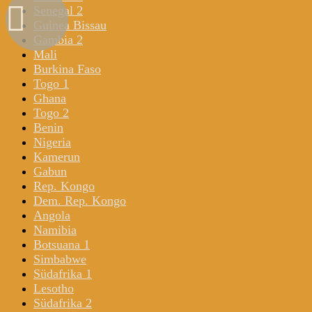
Senegal 2
Guinea Bissau
Gambia 2
Mali
Burkina Faso
Togo 1
Ghana
Togo 2
Benin
Nigeria
Kamerun
Gabun
Rep. Kongo
Dem. Rep. Kongo
Angola
Namibia
Botsuana 1
Simbabwe
Südafrika 1
Lesotho
Südafrika 2